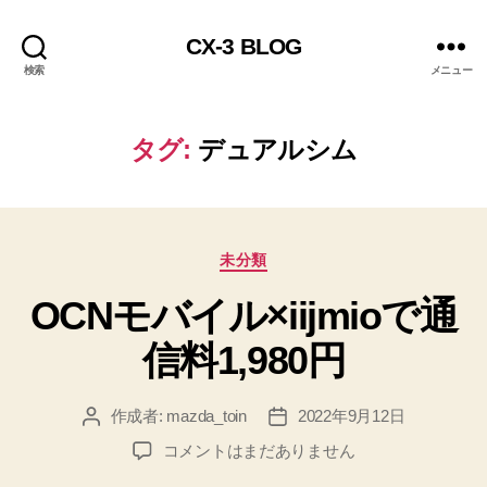
CX-3 BLOG
検索
メニュー
タグ:
デュアルシム
カ
未分類
テ
OCNモバイル×iijmioで通
ゴ
リ
信料1,980円
ー
作成者:
mazda_toin
2022年9月12日
投
投
稿
稿
OCN
コメントはまだありません
者
日
モ