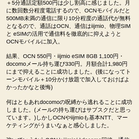
＋5分通話定額500円は少し割高に感じました。月
に数回数分程度電話するので、OCNモバイルだと
500MB未満の通信に限り10分程度の通話代が無料
となるので、通話はOCN、通信はiijmio、物理SIM
と eSIMの活用で通信料を徹底的に抑えようと
OCNモバイルに加入。
結果、OCN 550円・iijmio eSIM 8GB 1,100円・
docomoメール持ち運び330円。月額合計1,980円
にまで抑えることに成功しました。(後になってト
ーンモバイル＋10分かけ放題で加入しておけばよ
かったかなと後悔)
何はともあれdocomoの呪縛から逃れることに成功
しました。(メールの持ち運びはサブスクだと思っ
ています。)しかしOCNやiijmioも基本NTT、マー
ケティングがうまいなぁと感心しました。