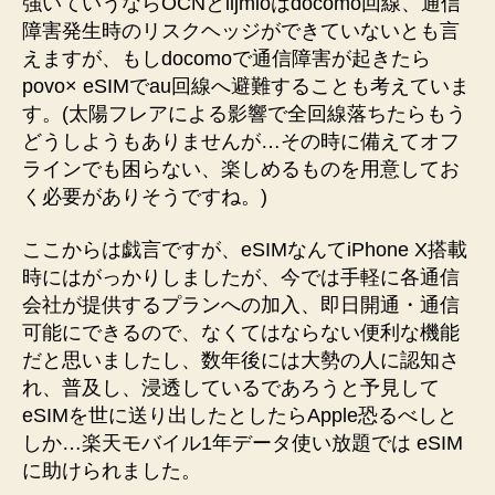
強いていうならOCNとiijmioはdocomo回線、通信
障害発生時のリスクヘッジができていないとも言
えますが、もしdocomoで通信障害が起きたら
povo× eSIMでau回線へ避難することも考えていま
す。(太陽フレアによる影響で全回線落ちたらもう
どうしようもありませんが…その時に備えてオフ
ラインでも困らない、楽しめるものを用意してお
く必要がありそうですね。)
ここからは戯言ですが、eSIMなんてiPhone X搭載
時にはがっかりしましたが、今では手軽に各通信
会社が提供するプランへの加入、即日開通・通信
可能にできるので、なくてはならない便利な機能
だと思いましたし、数年後には大勢の人に認知さ
れ、普及し、浸透しているであろうと予見して
eSIMを世に送り出したとしたらApple恐るべしと
しか…楽天モバイル1年データ使い放題では eSIM
に助けられました。