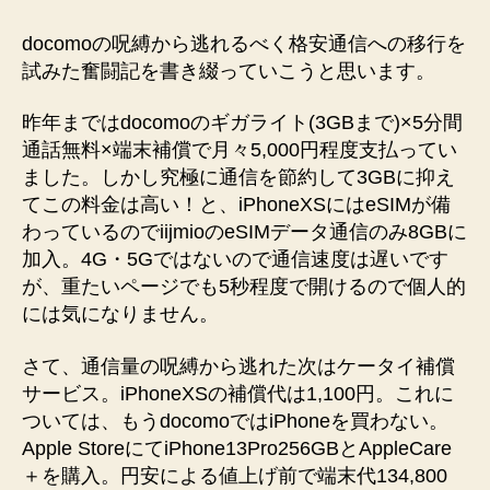
バ
イ
docomoの呪縛から逃れるべく格安通信への移行を
ル
試みた奮闘記を書き綴っていこうと思います。
×iijmio
で
昨年まではdocomoのギガライト(3GBまで)×5分間
通
通話無料×端末補償で月々5,000円程度支払ってい
信
ました。しかし究極に通信を節約して3GBに抑え
料
1,980
てこの料金は高い！と、iPhoneXSにはeSIMが備
円
わっているのでiijmioのeSIMデータ通信のみ8GBに
へ
加入。4G・5Gではないので通信速度は遅いです
の
が、重たいページでも5秒程度で開けるので個人的
には気になりません。
さて、通信量の呪縛から逃れた次はケータイ補償
サービス。iPhoneXSの補償代は1,100円。これに
ついては、もうdocomoではiPhoneを買わない。
Apple StoreにてiPhone13Pro256GBとAppleCare
＋を購入。円安による値上げ前で端末代134,800