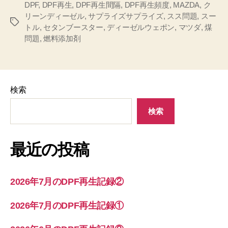
DPF
,
DPF再生
,
DPF再生間隔
,
DPF再生頻度
,
MAZDA
,
ク
リーンディーゼル
,
サプライズサプライズ
,
スス問題
,
スー
タ
トル
,
セタンブースター
,
ディーゼルウェポン
,
マツダ
,
煤
グ
問題
,
燃料添加剤
検索
検索
最近の投稿
2026年7月のDPF再生記録②
2026年7月のDPF再生記録①