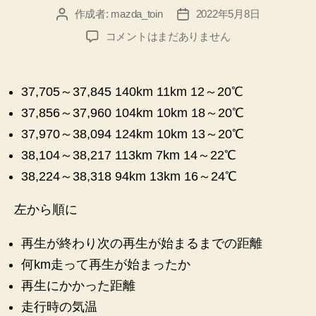
作成者:
mazda_toin
2022年5月8日
投
投
稿
稿
2022
コメントはまだありません
者
日
年
5
月
37,705～37,845 140km 11km 12～20℃
の
37,856～37,960 104km 10km 18～20℃
DPF
再
37,970～38,094 124km 10km 13～20℃
生
38,104～38,217 113km 7km 14～22℃
記
38,224～38,318 94km 13km 16～24℃
録
①
へ
左から順に
の
再生が終わり次の再生が始まるまでの距離
何km走って再生が始まったか
再生にかかった距離
走行時の気温