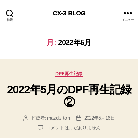
CX-3 BLOG
検索
メニュー
月:
2022年5月
カ
DPF再生記録
テ
2022年5月のDPF再生記録
ゴ
リ
②
ー
作成者:
mazda_toin
2022年5月16日
投
投
稿
稿
2022
コメントはまだありません
者
日
年