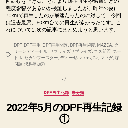
回転数を上げることによりDPF再生や燃費にどの
程度影響があるのか検証しましたが、昨年の夏に
70kmで再生したのが最速だったのに対して、今回
は過去最悪、60km台での再生が多かったです。こ
れについては次の記事にまとめようと思います。
DPF
,
DPF再生
,
DPF再生間隔
,
DPF再生頻度
,
MAZDA
,
ク
リーンディーゼル
,
サプライズサプライズ
,
スス問題
,
スー
タ
トル
,
セタンブースター
,
ディーゼルウェポン
,
マツダ
,
煤
グ
問題
,
燃料添加剤
カ
DPF再生記録
未分類
テ
2022年5月のDPF再生記録
ゴ
リ
①
ー