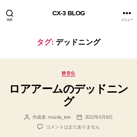
CX-3 BLOG
検索
メニュー
タグ:
デッドニング
カ
静音化
テ
ロアアームのデッドニン
ゴ
リ
グ
ー
作成者:
mazda_toin
2022年3月8日
投
投
稿
稿
ロ
コメントはまだありません
者
日
ア