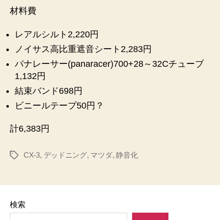
材料費
レアルシルト2,220円
ノイサス高比重遮音シート2,283円
パナレーサー(panaracer)700+28～32Cチューブ
1,132円
結束バンド698円
ビニールテープ50円？
計6,383円
CX-3
,
デッドニング
,
マツダ
,
静音化
タ
グ
検索