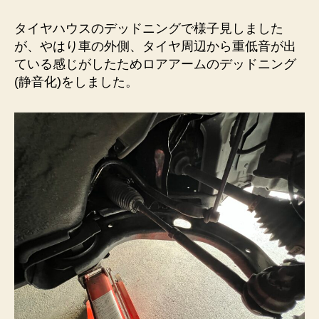
ア
ー
タイヤハウスのデッドニングで様子見しました
ム
が、やはり車の外側、タイヤ周辺から重低音が出
の
ている感じがしたためロアアームのデッドニング
デ
(静音化)をしました。
ッ
ド
ニ
ン
グ
へ
の