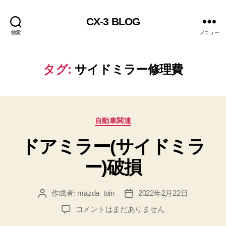
CX-3 BLOG
検索
メニュー
タグ:
サイドミラー修理費
カ
自動車関連
テ
ドアミラー(サイドミラ
ゴ
リ
ー)破損
ー
作成者:
mazda_toin
2022年2月22日
投
投
稿
稿
ド
コメントはまだありません
者
日
ア