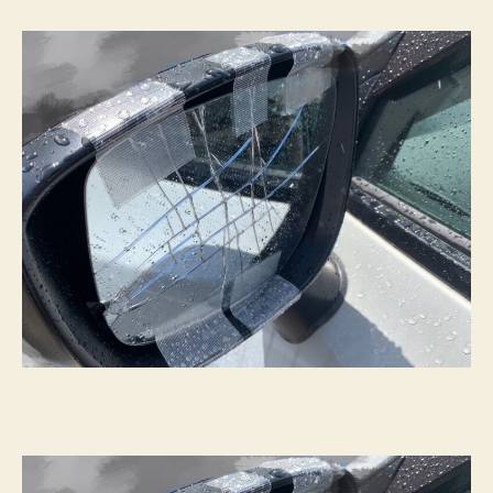
ミ
ラ
ー
(サ
イ
ド
ミ
ラ
ー)
破
損
へ
の