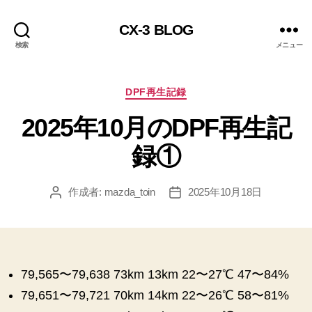
CX-3 BLOG
検索
メニュー
カ
DPF再生記録
テ
2025年10月のDPF再生記
ゴ
リ
録①
ー
作成者:
mazda_toin
2025年10月18日
投
投
稿
稿
者
日
79,565〜79,638 73km 13km 22〜27℃ 47〜84%
79,651〜79,721 70km 14km 22〜26℃ 58〜81%