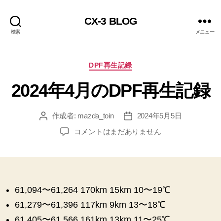
CX-3 BLOG
検索
メニュー
カ
DPF再生記録
テ
2024年4月のDPF再生記録
ゴ
リ
ー
作成者:
mazda_toin
2024年5月5日
投
投
稿
稿
2024
コメントはまだありません
者
日
年
4
月
の
DPF
61,094〜61,264 170km 15km 10〜19℃
再
61,279〜61,396 117km 9km 13〜18℃
生
記
61,405〜61,566 161km 13km 11〜25℃