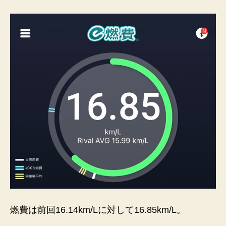
燃費は前回16.14km/Lに対して16.85km/L。