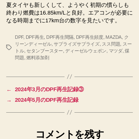
夏タイヤも新しくして、ようやく初期の慣らしも
終わり燃費は16.85km/Lと良好。エアコンが必要に
なる時期までに17km台の数字を見たいです。
DPF
,
DPF再生
,
DPF再生間隔
,
DPF再生頻度
,
MAZDA
,
ク
リーンディーゼル
,
サプライズサプライズ
,
スス問題
,
スー
タ
トル
,
セタンブースター
,
ディーゼルウェポン
,
マツダ
,
煤
グ
問題
,
燃料添加剤
←
2024年3月のDPF再生記録③
→
2024年5月のDPF再生記録
コメントを残す