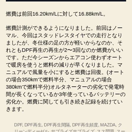
燃費は前回16.20km/Lに対して16.88km/L。
燃費計測ができるようになりました。前回はノー
マル、今回はスタッドレスタイヤでの走行となり
ましたが、冬仕様の足の方が軽いからなのか、そ
れともDPF再生の再生が2〜3回なのか燃費がいい
です。ただ今シーズンからエアコン使わずオート
で暖房を使うと燃料の減りが早くなりました。マ
ニュアルで風量を小にすると燃費は回復。(オート
の場合350kmで燃料半分、マニュアルの場合
380kmで燃料半分)オルタネーターの劣化で発電時
間が長くなっているか3年使っているバッテリーの
劣化か。燃費に関しても引き続き記録を続けてい
きます。
DPF
,
DPF再生
,
DPF再生間隔
,
DPF再生頻度
,
MAZDA
,
ク
リーンディーゼル
,
サプライズサプライズ
,
スス問題
,
スー