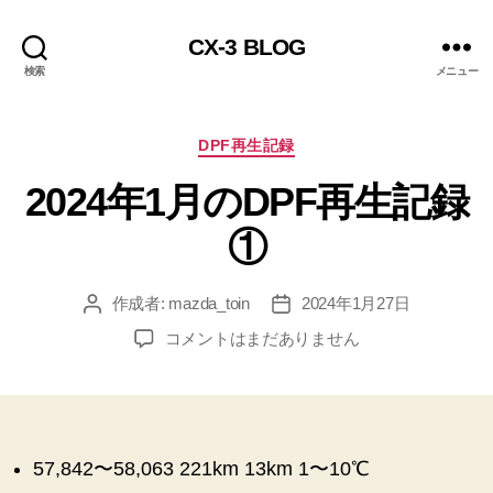
CX-3 BLOG
検索
メニュー
カ
DPF再生記録
テ
2024年1月のDPF再生記録
ゴ
リ
①
ー
作成者:
mazda_toin
2024年1月27日
投
投
稿
稿
2024
コメントはまだありません
者
日
年
1
月
の
DPF
57,842〜58,063 221km 13km 1〜10℃
再