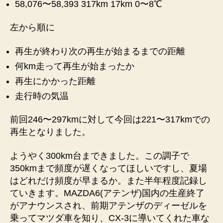
58,076〜58,393 317km 17km 0〜8℃
生
記
左から順に
録
①
へ
再生が終わり次の再生が始まるまでの距離
の
何km走って再生が始まったか
再生にかかった距離
走行時の気温
前回246〜297kmに対して今回は221〜317kmでの
再生となりました。
ようやく300km台まできました。この調子で
350kmまで頻度が遅くなってほしいですし、夏場
はどれだけ頻度が早まるか。また半年程度記録し
ていきます。MAZDA6(アテンザ)国内の生産終了
がアナウンスされ、前期アテンザのディーゼルを
乗ってマツダ車を知り、CX-3に導いてくれた車な