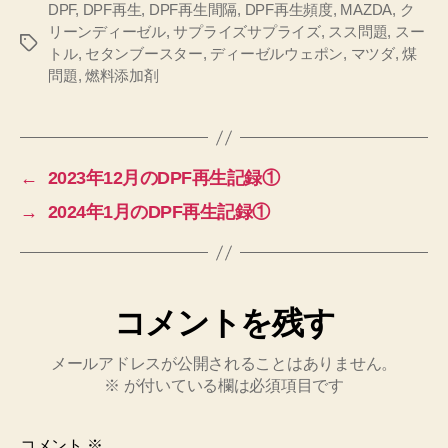
DPF
,
DPF再生
,
DPF再生間隔
,
DPF再生頻度
,
MAZDA
,
ク
リーンディーゼル
,
サプライズサプライズ
,
スス問題
,
スー
タ
トル
,
セタンブースター
,
ディーゼルウェポン
,
マツダ
,
煤
グ
問題
,
燃料添加剤
←
2023年12月のDPF再生記録①
→
2024年1月のDPF再生記録①
コメントを残す
メールアドレスが公開されることはありません。
※
が付いている欄は必須項目です
コメント
※