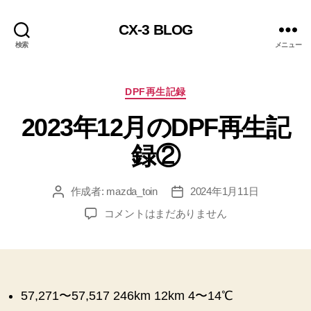
CX-3 BLOG
検索
メニュー
カ
DPF再生記録
テ
2023年12月のDPF再生記
ゴ
リ
録②
ー
作成者:
mazda_toin
2024年1月11日
投
投
稿
稿
2023
コメントはまだありません
者
日
年
12
月
の
DPF
57,271〜57,517 246km 12km 4〜14℃
再