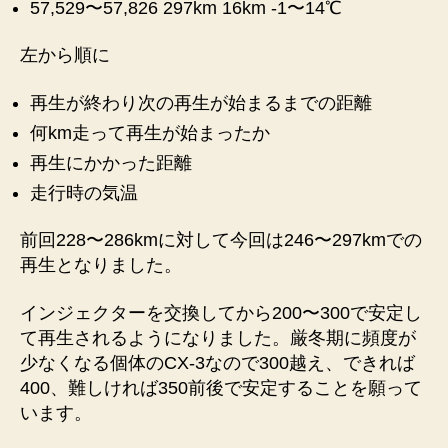
57,529〜57,826 297km 16km -1〜14℃
生
記
左から順に
録
②
へ
再生が終わり次の再生が始まるまでの距離
の
何km走って再生が始まったか
再生にかかった距離
走行時の気温
前回228〜286kmに対して今回は246〜297kmでの
再生となりました。
インジェクターを交換してから200〜300で安定し
て再生されるようになりました。厳冬期に頻度が
少なくなる個体のCX-3なので300越え、できれば
400、難しければ350前後で安定することを願って
います。