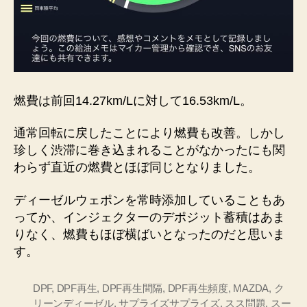
燃費は前回14.27km/Lに対して16.53km/L。
通常回転に戻したことにより燃費も改善。しかし
珍しく渋滞に巻き込まれることがなかったにも関
わらず直近の燃費とほぼ同じとなりました。
ディーゼルウェポンを常時添加していることもあ
ってか、インジェクターのデポジット蓄積はあま
りなく、燃費もほぼ横ばいとなったのだと思いま
す。
DPF
,
DPF再生
,
DPF再生間隔
,
DPF再生頻度
,
MAZDA
,
ク
リーンディーゼル
,
サプライズサプライズ
,
スス問題
,
スー