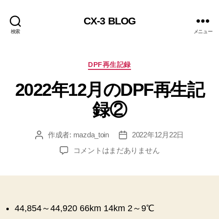
CX-3 BLOG
検索
メニュー
カ
DPF再生記録
テ
2022年12月のDPF再生記
ゴ
リ
録②
ー
作成者:
mazda_toin
2022年12月22日
投
投
稿
稿
2022
コメントはまだありません
者
日
年
12
月
の
DPF
44,854～44,920 66km 14km 2～9℃
再