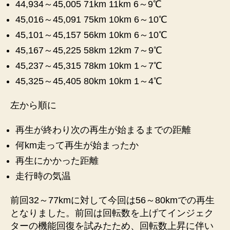
44,934～45,005 71km 11km 6～9℃
生
記
45,016～45,091 75km 10km 6～10℃
録
45,101～45,157 56km 10km 6～10℃
②
45,167～45,225 58km 12km 7～9℃
へ
の
45,237～45,315 78km 10km 1～7℃
45,325～45,405 80km 10km 1～4℃
左から順に
再生が終わり次の再生が始まるまでの距離
何km走って再生が始まったか
再生にかかった距離
走行時の気温
前回32～77kmに対して今回は56～80kmでの再生
となりました。前回は回転数を上げてインジェク
ターの機能回復を試みたため、回転数上昇に伴い