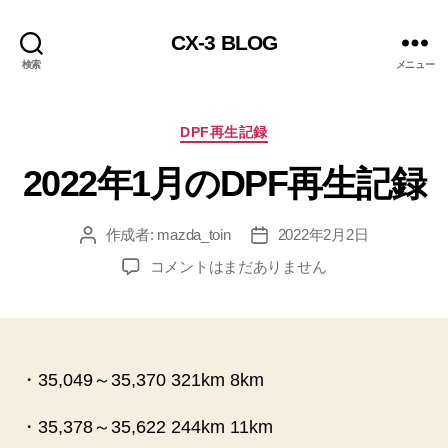
CX-3 BLOG
検索
メニュー
カ
DPF再生記録
テ
2022年1月のDPF再生記録
ゴ
リ
ー
作成者:
mazda_toin
2022年2月2日
投
投
稿
稿
2022
コメントはまだありません
者
日
年
1
月
の
DPF
・35,049～35,370 321km 8km
再
生
・35,378～35,622 244km 11km
記