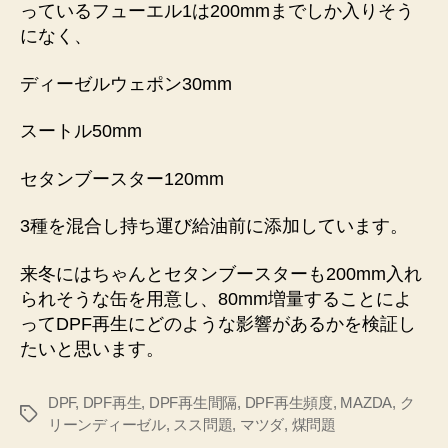
っているフューエル1は200mmまでしか入りそう
になく、
ディーゼルウェポン30mm
スートル50mm
セタンブースター120mm
3種を混合し持ち運び給油前に添加しています。
来冬にはちゃんとセタンブースターも200mm入れ
られそうな缶を用意し、80mm増量することによ
ってDPF再生にどのような影響があるかを検証し
たいと思います。
DPF
,
DPF再生
,
DPF再生間隔
,
DPF再生頻度
,
MAZDA
,
ク
タ
リーンディーゼル
,
スス問題
,
マツダ
,
煤問題
グ