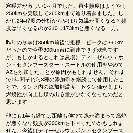
寒暖差が激しい1ヶ月でした。再生頻度はようやく
250kmを突破して265kmまで辿り着きました。し
かし2年程度の分析からやはり気温が高くなると頻
度は早くなるのか210→173kmと悪くなる一方。
昨年の冬季は350km前後で推移、ピークは390km
だったので今季300km台に到達できず残念です
が、もしかするとこれは夏場にディーゼルウェポ
ン・セタンブースター・スートルの使用をやめて
AZを添加したことが原因かもしれません。それま
で1年間それら3種の添加剤を継続して使用したこ
とで、タンク内の添加剤濃度・セタン価が高まり
燃焼性が向上し煤の出る量が少なくなったのだと
思います。
他にも1年も経てば距離も伸びて煤が溜まって燃焼
が悪くなり頻度が300kmを下回ったのかもしれま
せん。今後はディーゼルウェポン・セタンブース