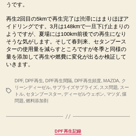
うです。
再生2回目の5kmで再生完了は渋滞にはまりほぼア
イドリングです。3月は148kmで一旦下げ止まりの
ようですが、夏場には100km前後での再生になり
そうな気がします。そして春到来、セタンブース
ターの使用量を減らすところですが冬季と同様の
量を添加して再生や燃費に変化が出るか検証して
いきます。
DPF
,
DPF再生
,
DPF再生間隔
,
DPF再生頻度
,
MAZDA
,
ク
リーンディーゼル
,
サプライズサプライズ
,
スス問題
,
スー
タ
トル
,
セタンブースター
,
ディーゼルウェポン
,
マツダ
,
煤
グ
問題
,
燃料添加剤
カ
DPF再生記録