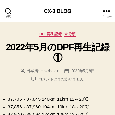
CX-3 BLOG
検索
メニュー
カ
DPF再生記録
未分類
テ
2022年5月のDPF再生記録
ゴ
リ
①
ー
作成者:
mazda_toin
2022年5月8日
投
投
稿
稿
2022
コメントはまだありません
者
日
年
5
月
37,705～37,845 140km 11km 12～20℃
の
37,856～37,960 104km 10km 18～20℃
DPF
再
37,970～38,094 124km 10km 13～20℃