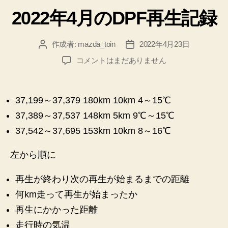
テ
2022年4月のDPF再生記録
ゴ
リ
ー
作成者:
mazda_toin
2022年4月23日
投
投
稿
稿
2022
コメントはまだありません
者
日
年
4
月
37,199～37,379 180km 10km 4～15℃
の
37,389～37,537 148km 5km 9℃～15℃
DPF
再
37,542～37,695 153km 10km 8～16℃
生
記
左から順に
録
へ
再生が終わり次の再生が始まるまでの距離
の
何km走って再生が始まったか
再生にかかった距離
走行時の気温