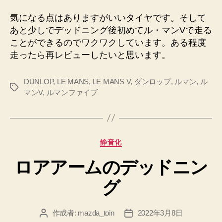
気になる点はありますがいいタイヤです。そして
あと少しでデッドニング後初めてル・マンVで走る
ことができるのでワクワクしています。ある程度
走ったら再レビューしたいと思います。
DUNLOP
,
LE MANS
,
LE MANS V
,
ダンロップ
,
ルマン
,
ル
タ
マンV
,
ルマンファイブ
グ
カ
静音化
テ
ロアアームのデッドニン
ゴ
リ
グ
ー
作成者:
mazda_toin
2022年3月8日
投
投