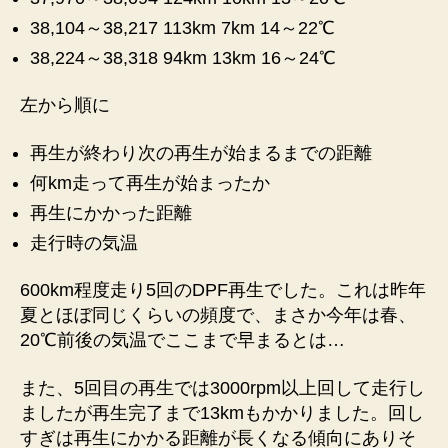
生
38,104～38,217 113km 7km 14～22℃
記
38,224～38,318 94km 13km 16～24℃
録
①
へ
左から順に
の
再生が終わり次の再生が始まるまでの距離
何km走って再生が始まったか
再生にかかった距離
走行時の気温
600km程度走り5回のDPF再生でした。これは昨年
夏とほぼ同じくらいの頻度で、まさか今年は春、
20℃前後の気温でここまで早まるとは…
また、5回目の再生では3000rpm以上回して走行し
ましたが再生完了まで13kmもかかりました。回し
すぎは再生にかかる距離が長くなる傾向にありそ