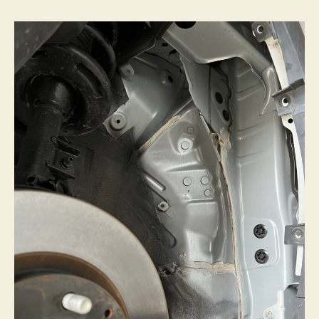
化
(デ
ッ
ド
ニ
ン
グ)
へ
の