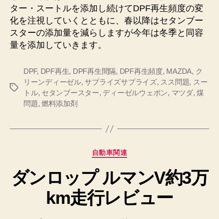
ター・スートルを添加し続けてDPF再生頻度の変
化を注視していくとともに、春以降はセタンブー
スターの添加量を減らしますが今年は冬季と同容
量を添加していきます。
DPF
,
DPF再生
,
DPF再生間隔
,
DPF再生頻度
,
MAZDA
,
ク
リーンディーゼル
,
サプライズサプライズ
,
スス問題
,
スー
タ
トル
,
セタンブースター
,
ディーゼルウェポン
,
マツダ
,
煤
グ
問題
,
燃料添加剤
カ
自動車関連
テ
ダンロップ ルマンV約3万
ゴ
リ
km走行レビュー
ー