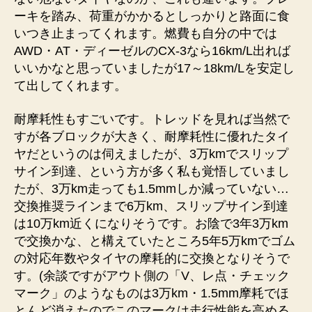
ーキを踏み、荷重がかかるとしっかりと路面に食
いつき止まってくれます。燃費も自分の中では
AWD・AT・ディーゼルのCX-3なら16km/L出れば
いいかなと思っていましたが17～18km/Lを安定し
て出してくれます。
耐摩耗性もすごいです。トレッドを見れば当然で
すが各ブロックが大きく、耐摩耗性に優れたタイ
ヤだというのは伺えましたが、3万kmでスリップ
サイン到達、という方が多く私も覚悟していまし
たが、3万km走っても1.5mmしか減っていない…
交換推奨ラインまで6万km、スリップサイン到達
は10万km近くになりそうです。お陰で3年3万km
で交換かな、と構えていたところ5年5万kmでゴム
の対応年数やタイヤの摩耗的に交換となりそうで
す。(余談ですがアウト側の「V、レ点・チェック
マーク」のようなものは3万km・1.5mm摩耗でほ
とんど消えたのでこのマークは走行性能を高める