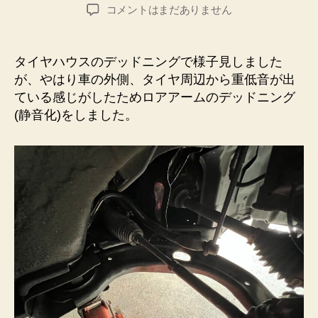
稿
稿
ロ
コメントはまだありません
者
日
ア
ア
ー
タイヤハウスのデッドニングで様子見しました
ム
が、やはり車の外側、タイヤ周辺から重低音が出
の
ている感じがしたためロアアームのデッドニング
デ
(静音化)をしました。
ッ
ド
ニ
ン
グ
へ
の