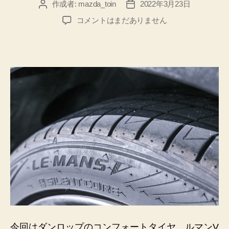
作成者:
mazda_toin
2022年3月23日
投
投
稿
稿
ダ
コメントはまだありません
者
日
ン
ロ
ッ
プ
ル
マ
ン
V
約
3
万
km
走
行
レ
ビ
ュ
ー
今回はダンロップのコンフォートタイヤ、ルマンV