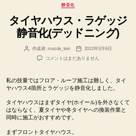
カ
静音化
テ
タイヤハウス・ラゲッジ
ゴ
リ
静音化(デッドニング)
ー
作成者:
mazda_toin
2022年3月6日
投
投
稿
稿
タ
コメントはまだありません
者
日
イ
ヤ
ハ
私の技量ではフロア・ルーフ施工は難しく、タイ
ウ
ヤハウス4箇所とラゲッジを静音化しました。
ス・
ラ
タイヤハウスはまずタイヤ(ホイール)を外さなくて
ゲ
はならなく、夏タイヤや冬タイヤへの換装作業と
ッ
同時に施工がおすすめです。
ジ
静
音
まずフロントタイヤハウス。