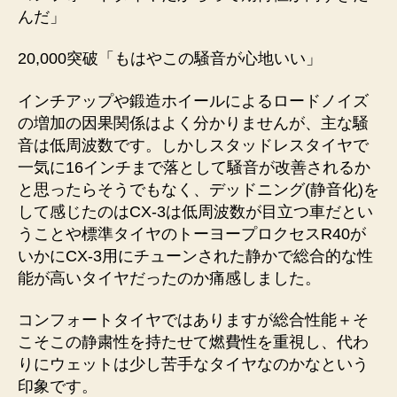
んだ」
20,000突破「もはやこの騒音が心地いい」
インチアップや鍛造ホイールによるロードノイズ
の増加の因果関係はよく分かりませんが、主な騒
音は低周波数です。しかしスタッドレスタイヤで
一気に16インチまで落として騒音が改善されるか
と思ったらそうでもなく、デッドニング(静音化)を
して感じたのはCX-3は低周波数が目立つ車だとい
うことや標準タイヤのトーヨープロクセスR40が
いかにCX-3用にチューンされた静かで総合的な性
能が高いタイヤだったのか痛感しました。
コンフォートタイヤではありますが総合性能＋そ
こそこの静粛性を持たせて燃費性を重視し、代わ
りにウェットは少し苦手なタイヤなのかなという
印象です。