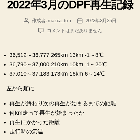
2022年3月のDPF再生記録
ゴ
リ
ー
作成者:
mazda_toin
2022年3月25日
投
投
稿
稿
2022
コメントはまだありません
者
日
年
3
月
36,512～36,777 265km 13km -1～8℃
の
36,790～37,000 210km 10km -1～20℃
DPF
再
37,010～37,183 173km 16km 6～14℃
生
記
左から順に
録
へ
再生が終わり次の再生が始まるまでの距離
の
何km走って再生が始まったか
再生にかかった距離
走行時の気温