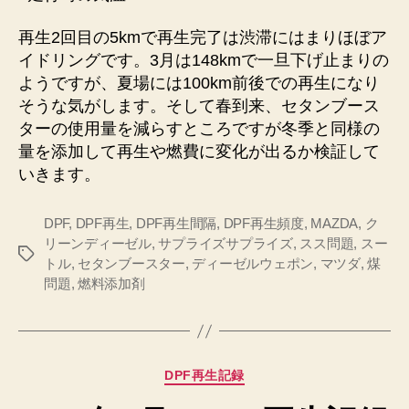
再生2回目の5kmで再生完了は渋滞にはまりほぼア
イドリングです。3月は148kmで一旦下げ止まりの
ようですが、夏場には100km前後での再生になり
そうな気がします。そして春到来、セタンブース
ターの使用量を減らすところですが冬季と同様の
量を添加して再生や燃費に変化が出るか検証して
いきます。
DPF
,
DPF再生
,
DPF再生間隔
,
DPF再生頻度
,
MAZDA
,
ク
リーンディーゼル
,
サプライズサプライズ
,
スス問題
,
スー
タ
トル
,
セタンブースター
,
ディーゼルウェポン
,
マツダ
,
煤
グ
問題
,
燃料添加剤
カ
DPF再生記録
テ