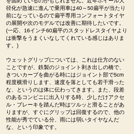
を固めているのかもしれません。近年ホイール大
径化が急速に進んで乗用車は40～50扁平が当たり
前になっているので扁平専用コンフォートタイヤ
の展開や次のモデルでは改善に期待したいです。
(一応、16インチ60扁平のスタッドレスタイヤより
は衝撃をうまくいなしてくれている感じはありま
す。)
ウェットグリップについては、これは仕方のない
ことですが、鉄製のジョイント剥き出しの橋で、
きついカーブを曲がる時にはジョイント部で5cm
程度横滑りします、速度を落としても若干滑った
な、というのは体に伝わってきます。また、段差
のあるコンビニに出入りする時、少しだけアクセ
ル・ブレーキを踏んだ時はツルッと滑ることがあ
りますが、すぐにグリップは回復するので、他の
性能が秀でている分、雨には弱いタイヤなんだ
な、という印象です。