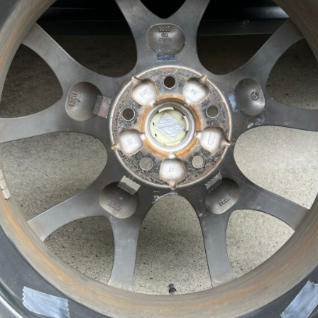
ル
に
ア
ル
ミ
テ
ー
プ
を
貼
っ
て
み
た
へ
の