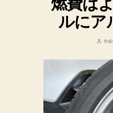
燃費は
ルにア
作成
投
稿
者