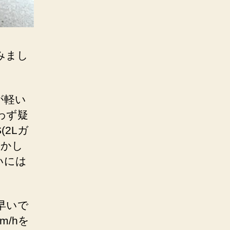
みまし
が軽い
わず疑
2Lガ
しかし
いには
早いで
/hを