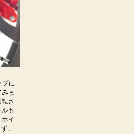
ップに
てみま
回転さ
ールも
くホイ
らず、