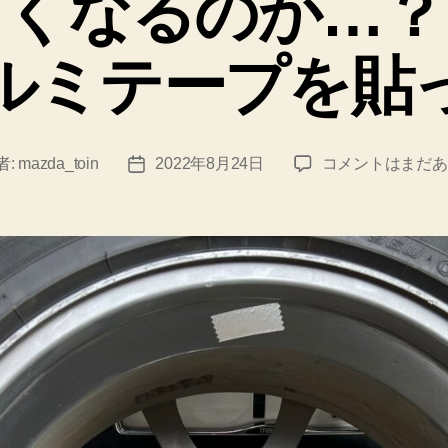
よくなるのか…？
ー
ルミテープを貼
燃
者:
mazda_toin
2022年8月24日
コメントはまだあ
投
費
稿
は
日
よ
く
な
る
の
か…？！
ホ
イ
ー