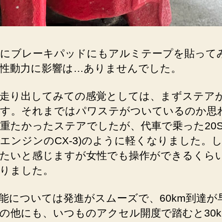
にブレーキパッドにもアルミテープを貼って
性動力に影響は…ありませんでした。
走り出してみての感覚としては、まずステア
す。それまではパワステがついているのか思
重たかったステアでしたが、代車で乗った20S(
エンジンのCX-3)のように軽くなりました。
たいと感じますが女性でも操作ができるくら
りました。
能については発進がスムーズで、60km到達が
の他にも、いつものアクセル開度で踏むと30km