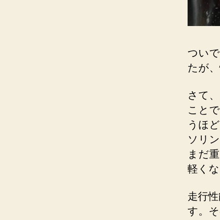
ついで
たが、
さて、
ことで
うほど
ソリン
まだ重
軽くな
走行性
す。そ