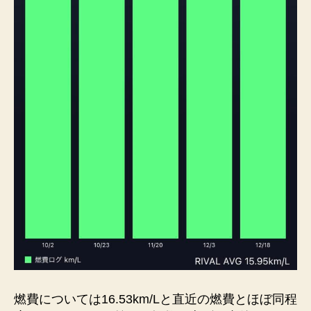
燃費については16.53km/Lと直近の燃費とほぼ同程