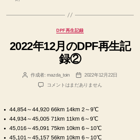
カ
DPF再生記録
テ
2022年12月のDPF再生記
ゴ
リ
録②
ー
作成者:
mazda_toin
2022年12月22日
投
投
稿
稿
2022
コメントはまだありません
者
日
年
12
月
44,854～44,920 66km 14km 2～9℃
の
44,934～45,005 71km 11km 6～9℃
DPF
再
45,016～45,091 75km 10km 6～10℃
生
45,101～45,157 56km 10km 6～10℃
記