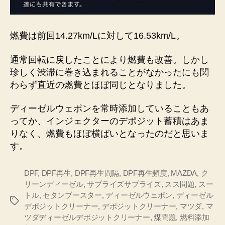
燃費は前回14.27km/Lに対して16.53km/L。
通常回転に戻したことにより燃費も改善。しかし
珍しく渋滞に巻き込まれることがなかったにも関
わらず直近の燃費とほぼ同じとなりました。
ディーゼルウェポンを常時添加していることもあ
ってか、インジェクターのデポジット蓄積はあま
りなく、燃費もほぼ横ばいとなったのだと思いま
す。
DPF
,
DPF再生
,
DPF再生間隔
,
DPF再生頻度
,
MAZDA
,
ク
リーンディーゼル
,
サプライズサプライズ
,
スス問題
,
スー
トル
,
セタンブースター
,
ディーゼルウェポン
,
ディーゼル
タ
デポジットクリーナー
,
デポジットクリーナー
,
マツダ
,
マ
グ
ツダディーゼルデポジットクリーナー
,
煤問題
,
燃料添加