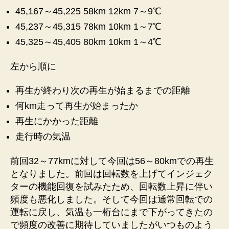
45,167～45,225 58km 12km 7～9℃
録
②
45,237～45,315 78km 10km 1～7℃
へ
45,325～45,405 80km 10km 1～4℃
の
左から順に
再生が終わり次の再生が始まるまでの距離
何km走って再生が始まったか
再生にかかった距離
走行時の気温
前回32～77kmに対して今回は56～80kmでの再生
となりました。前回は回転数を上げてインジェク
ターの機能回復を試みたため、回転数上昇に伴い
頻度も悪化しました。そして今回は通常回転での
運転に戻し、気温も一桁台にまで下がってきたの
で頻度の改善に期待していましたがいつものよう