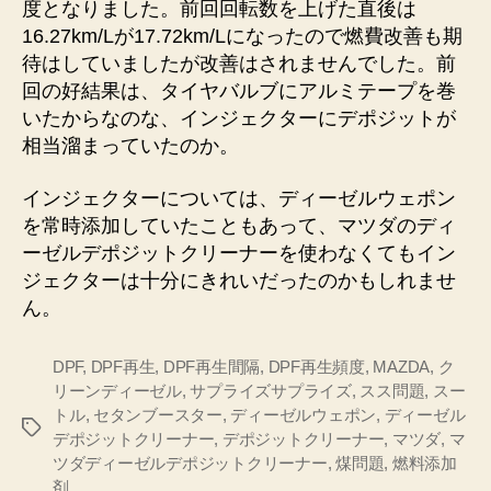
度となりました。前回回転数を上げた直後は
16.27km/Lが17.72km/Lになったので燃費改善も期
待はしていましたが改善はされませんでした。前
回の好結果は、タイヤバルブにアルミテープを巻
いたからなのな、インジェクターにデポジットが
相当溜まっていたのか。
インジェクターについては、ディーゼルウェポン
を常時添加していたこともあって、マツダのディ
ーゼルデポジットクリーナーを使わなくてもイン
ジェクターは十分にきれいだったのかもしれませ
ん。
DPF
,
DPF再生
,
DPF再生間隔
,
DPF再生頻度
,
MAZDA
,
ク
リーンディーゼル
,
サプライズサプライズ
,
スス問題
,
スー
トル
,
セタンブースター
,
ディーゼルウェポン
,
ディーゼル
タ
デポジットクリーナー
,
デポジットクリーナー
,
マツダ
,
マ
グ
ツダディーゼルデポジットクリーナー
,
煤問題
,
燃料添加
剤