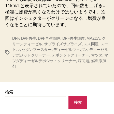
11km/Lと表示されていたので、回転数を上げる=
極端に燃費が悪くなるわけではないようです。次
回はインジェクターがクリーンになる→燃費が良
くなることに期待しています。
DPF
,
DPF再生
,
DPF再生間隔
,
DPF再生頻度
,
MAZDA
,
ク
リーンディーゼル
,
サプライズサプライズ
,
スス問題
,
スー
トル
,
セタンブースター
,
ディーゼルウェポン
,
ディーゼル
タ
デポジットクリーナー
,
デポジットクリーナー
,
マツダ
,
マ
グ
ツダディーゼルデポジットクリーナー
,
煤問題
,
燃料添加
剤
検索
検索