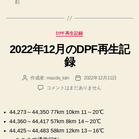
剤
カ
DPF再生記録
テ
2022年12月のDPF再生記
ゴ
リ
録
ー
作成者:
mazda_toin
2022年12月11日
投
投
稿
稿
2022
コメントはまだありません
者
日
年
12
月
44,273～44,350 77km 10km 11～20℃
の
44,360～44,417 57km 8km 14～20℃
DPF
再
44,425～44,483 58km 12km 13～16℃
生