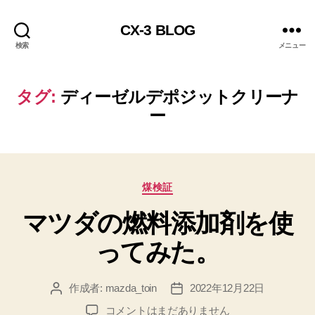
CX-3 BLOG
検索
メニュー
タグ:
ディーゼルデポジットクリーナ
ー
カ
煤検証
テ
マツダの燃料添加剤を使
ゴ
リ
ってみた。
ー
作成者:
mazda_toin
2022年12月22日
投
投
稿
稿
マ
コメントはまだありません