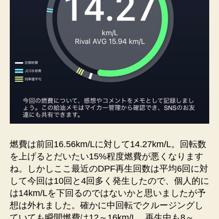
燃費は前回16.56km/Lに対して14.27km/L。回転数
を上げるとだいたい15%程度燃費が悪くなります
ね。しかしここ最近のDPF再生回数は平均6回に対
して今回は10回と4回多く発生したので、個人的に
は14km/Lを下回るのではないかと思いましたが予
想は外れました。確かに中回転でクルージングし
ていても瞬間燃費は12～16km/L、再生中も8～