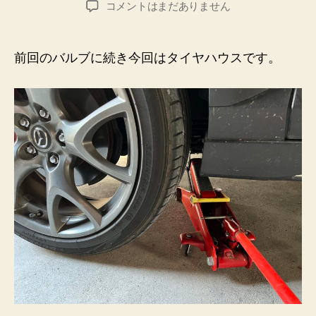
タ
コメントはまだありません
者
日
イ
ヤ
ハ
前回のバルブに続き今回はタイヤハウスです。
ウ
ス
の
ア
ル
ミ
テ
ー
プ
チ
ュ
ー
ニ
ン
グ
へ
の