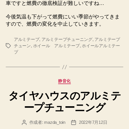
車ですと燃費の徹底検証が難しいですね…
今後気温も下がって燃費にいい季節がやってきま
すので、燃費の変化を中止していきます。
アルミテープ
,
アルミテープチューニング
,
アルミテープ
チューン
,
ホイール アルミテープ
,
ホイールアルミテー
タ
プ
グ
カ
静音化
テ
タイヤハウスのアルミテ
ゴ
リ
ープチューニング
ー
作成者:
mazda_toin
2022年7月12日
投
投
稿
稿