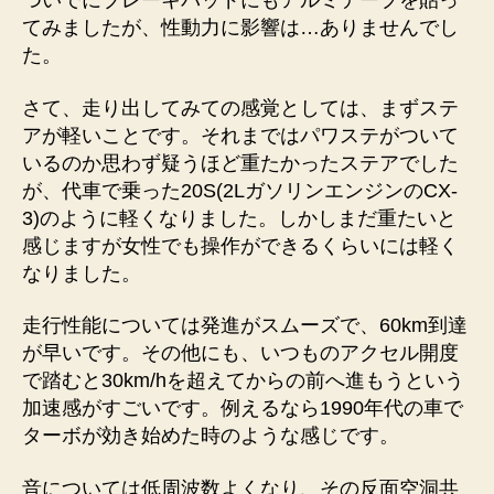
ついでにブレーキパッドにもアルミテープを貼っ
てみましたが、性動力に影響は…ありませんでし
た。
さて、走り出してみての感覚としては、まずステ
アが軽いことです。それまではパワステがついて
いるのか思わず疑うほど重たかったステアでした
が、代車で乗った20S(2LガソリンエンジンのCX-
3)のように軽くなりました。しかしまだ重たいと
感じますが女性でも操作ができるくらいには軽く
なりました。
走行性能については発進がスムーズで、60km到達
が早いです。その他にも、いつものアクセル開度
で踏むと30km/hを超えてからの前へ進もうという
加速感がすごいです。例えるなら1990年代の車で
ターボが効き始めた時のような感じです。
音については低周波数よくなり、その反面空洞共