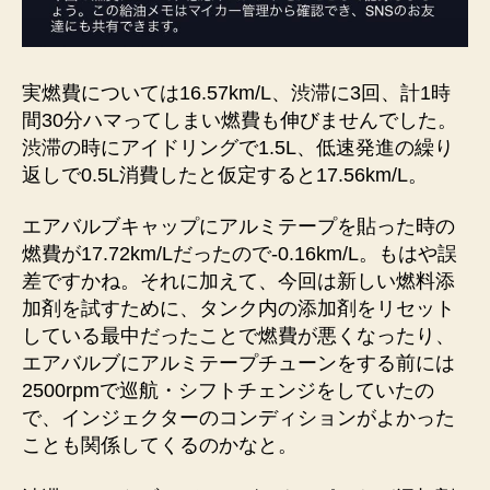
実燃費については16.57km/L、渋滞に3回、計1時
間30分ハマってしまい燃費も伸びませんでした。
渋滞の時にアイドリングで1.5L、低速発進の繰り
返しで0.5L消費したと仮定すると17.56km/L。
エアバルブキャップにアルミテープを貼った時の
燃費が17.72km/Lだったので-0.16km/L。もはや誤
差ですかね。それに加えて、今回は新しい燃料添
加剤を試すために、タンク内の添加剤をリセット
している最中だったことで燃費が悪くなったり、
エアバルブにアルミテープチューンをする前には
2500rpmで巡航・シフトチェンジをしていたの
で、インジェクターのコンディションがよかった
ことも関係してくるのかなと。