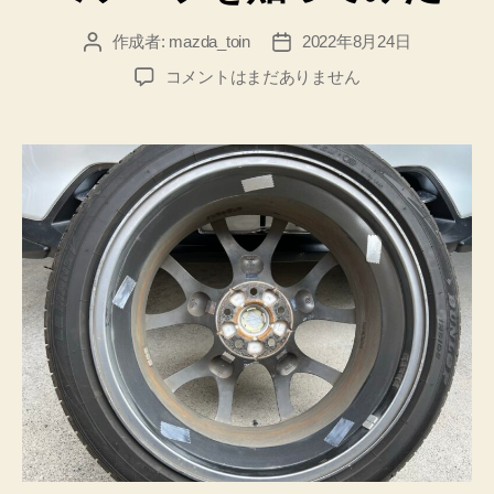
作成者:
mazda_toin
2022年8月24日
投
投
稿
稿
燃
コメントはまだありません
者
日
費
は
よ
く
な
る
の
か…？！
ホ
イ
ー
ル
に
ア
ル
ミ
テ