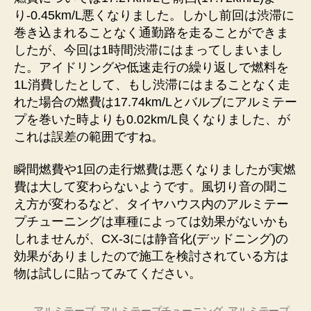
り-0.45km/L悪くなりました。しかし前回は渋滞に
巻き込まれることなく通勤路を走ることができま
したが、今回は1時間渋滞にはまってしまいまし
た。アイドリングや低速走行の繰り返しで燃料を
1L消費したとして、もし渋滞にはまることなく走
れた場合の燃費は17.74km/Lとバルブにアルミテー
プを巻いた時よりも0.02km/L良くなりました、が
これは誤差の範囲ですね。
瞬間燃費や1回の走行燃費は悪くなりましたが実燃
費は大して変わらないようです。風切り音の聞こ
え方が変わるなど、タイヤハウス内のアルミテー
プチューニングは車種によっては効果がないかも
しれませんが、CX-3には静音化(デッドニング)の
効果がありましたので施工を検討されている方は
物は試しに貼ってみてください。
アルミテープ
,
アルミテープチューニング
,
アルミテープ