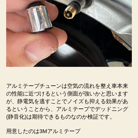
ル
ミ
テ
ー
プ
で
静
音
化
へ
の
アルミテープチューンは空気の流れを整え車本来
の性能に近づけるという側面が強いかと思います
が、静電気を逃すことでノイズも抑える効果があ
るということから、アルミテープでデッドニング
(静音化)は期待できるものなのか検証です。
用意したのは3Mアルミテープ