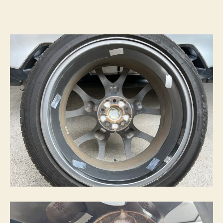
ー
プ
を
貼
っ
て
み
た
へ
の