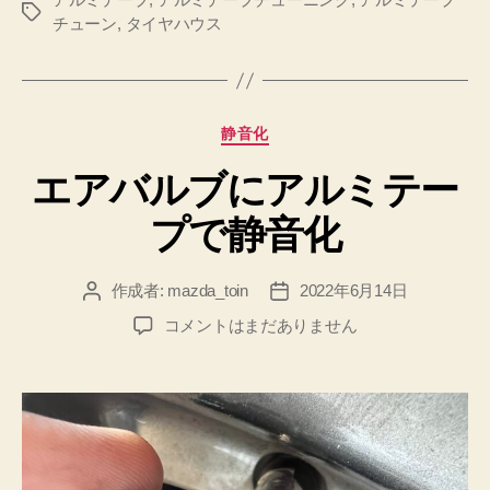
タ
チューン
,
タイヤハウス
グ
カ
静音化
テ
エアバルブにアルミテー
ゴ
リ
プで静音化
ー
作成者:
mazda_toin
2022年6月14日
投
投
稿
稿
エ
コメントはまだありません
者
日
ア
バ
ル
ブ
に
ア