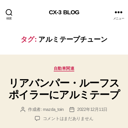
CX-3 BLOG
検索
メニュー
タグ:
アルミテープチューン
カ
自動車関連
テ
リアバンパー・ルーフス
ゴ
リ
ポイラーにアルミテープ
ー
作成者:
mazda_toin
2022年12月11日
投
投
稿
稿
リ
コメントはまだありません
者
日
ア