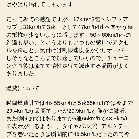
はやはり汚れてしまいます。
走ってみての感想ですが、17km/h2速へシフトア
ップし31km/hで3速、そして47km/h4速へ向かう時
の抵抗が少ないように感じます。50～60km/hへの
到達も早い、というよりもいつもの感じでアクセ
ルを踏むと、気付けば制限速度をかなりオーバー
しそうなところまで加速していくので、チューニ
ング直後は慌てて惰性走行で減速する場面がよく
ありました。
燃費について
瞬間燃費計では4速55km/hと5速65km/hでは今まで
29.4km/Lが最高でしたが29.9km/Lと僅かに微増、
また瞬間的ではありますが5速65km/hで48.5km/L
の表示が出るように。タイヤバルブにアルミテー
プを巻いたときは瞬間的に45.5km/Lだったので今