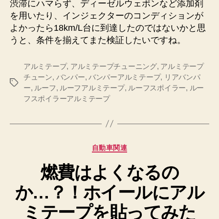
渋滞にハマらず、ディーゼルウェポンなど添加剤
を用いたり、インジェクターのコンディションが
よかったら18km/L台に到達したのではないかと思
うと、条件を揃えてまた検証したいですね。
アルミテープ
,
アルミテープチューニング
,
アルミテープ
チューン
,
バンパー
,
バンパーアルミテープ
,
リアバンパ
タ
ー
,
ルーフ
,
ルーフアルミテープ
,
ルーフスポイラー
,
ルー
グ
フスポイラーアルミテープ
カ
自動車関連
テ
燃費はよくなるの
ゴ
リ
か…？！ホイールにアル
ー
ミテープを貼ってみた