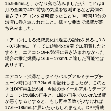
15.94km/Lと、かなり落ち込みましたが、これは6
月の全国で40℃前後の気温を観測するなど異例の
暑さでエアコンを常時使ったことや、1時間10分の
渋滞に巻き込まれたこと。様々な要因で燃費が落
ち込みました。
エアコンによる燃費悪化は過去の記録を見るに0.3
～0.75km/L、そして1.1時間の渋滞で1L消費したと
すると、エアコンOFF/渋滞に巻き込まれなかった
場合の推定燃費は16.6～17km/Lに達した可能性は
あります。
エアコン・渋滞なしタイヤバルブアルミテープチ
ューン時には17.72km/Lを記録しましたが、このと
きはDPF再生は6回、今回のホイールアルミテープ
チューンは8回の再生と、1回の再生で0.5km/L燃費
が悪くなるとすると、もし再生回数が少なければ
17.6〜18km/Lに届いたかもしれません。DPF搭載