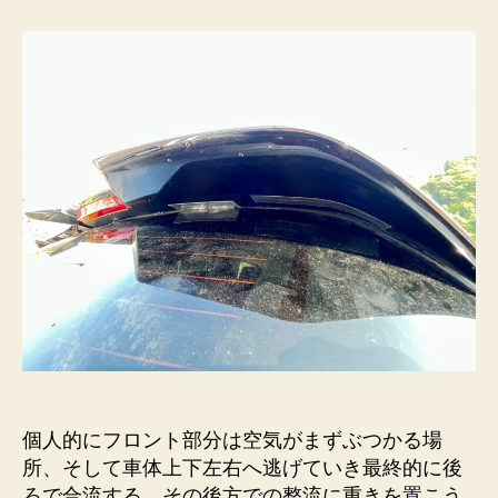
バ
ン
パ
ー・
ル
ー
フ
ス
ポ
イ
ラ
ー
に
ア
ル
ミ
テ
ー
個人的にフロント部分は空気がまずぶつかる場
プ
所、そして車体上下左右へ逃げていき最終的に後
へ
ろで合流する。その後方での整流に重きを置こう