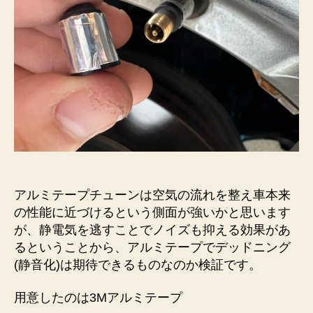
ル
ミ
テ
ー
プ
で
静
音
化
へ
の
アルミテープチューンは空気の流れを整え車本来
の性能に近づけるという側面が強いかと思います
が、静電気を逃すことでノイズも抑える効果があ
るということから、アルミテープでデッドニング
(静音化)は期待できるものなのか検証です。
用意したのは3Mアルミテープ