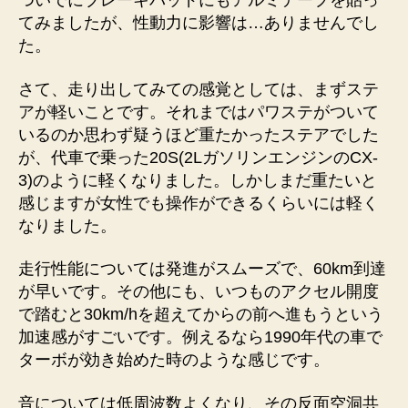
ついでにブレーキパッドにもアルミテープを貼っ
てみましたが、性動力に影響は…ありませんでし
た。
さて、走り出してみての感覚としては、まずステ
アが軽いことです。それまではパワステがついて
いるのか思わず疑うほど重たかったステアでした
が、代車で乗った20S(2LガソリンエンジンのCX-
3)のように軽くなりました。しかしまだ重たいと
感じますが女性でも操作ができるくらいには軽く
なりました。
走行性能については発進がスムーズで、60km到達
が早いです。その他にも、いつものアクセル開度
で踏むと30km/hを超えてからの前へ進もうという
加速感がすごいです。例えるなら1990年代の車で
ターボが効き始めた時のような感じです。
音については低周波数よくなり、その反面空洞共