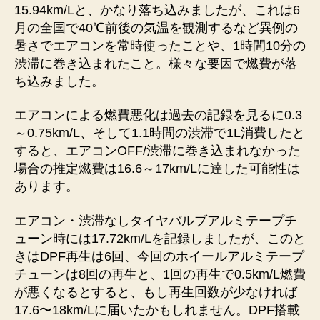
15.94km/Lと、かなり落ち込みましたが、これは6
月の全国で40℃前後の気温を観測するなど異例の
暑さでエアコンを常時使ったことや、1時間10分の
渋滞に巻き込まれたこと。様々な要因で燃費が落
ち込みました。
エアコンによる燃費悪化は過去の記録を見るに0.3
～0.75km/L、そして1.1時間の渋滞で1L消費したと
すると、エアコンOFF/渋滞に巻き込まれなかった
場合の推定燃費は16.6～17km/Lに達した可能性は
あります。
エアコン・渋滞なしタイヤバルブアルミテープチ
ューン時には17.72km/Lを記録しましたが、このと
きはDPF再生は6回、今回のホイールアルミテープ
チューンは8回の再生と、1回の再生で0.5km/L燃費
が悪くなるとすると、もし再生回数が少なければ
17.6〜18km/Lに届いたかもしれません。DPF搭載