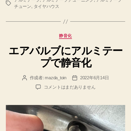
タ
チューン
,
タイヤハウス
グ
カ
静音化
テ
エアバルブにアルミテー
ゴ
リ
プで静音化
ー
作成者:
mazda_toin
2022年6月14日
投
投
稿
稿
エ
コメントはまだありません
者
日
ア
バ
ル
ブ
に
ア