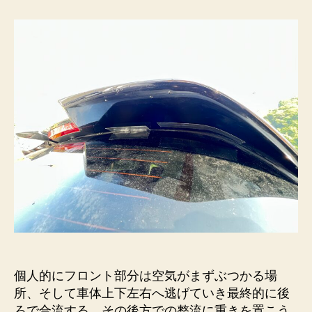
バ
ン
パ
ー・
ル
ー
フ
ス
ポ
イ
ラ
ー
に
ア
ル
ミ
テ
ー
個人的にフロント部分は空気がまずぶつかる場
プ
所、そして車体上下左右へ逃げていき最終的に後
へ
ろで合流する。その後方での整流に重きを置こう