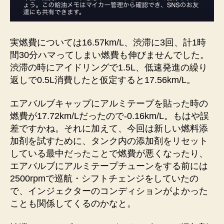
実燃費については16.57km/L、渋滞に3回、計1時
間30分ハマってしまい燃費も伸びませんでした。
渋滞の時にアイドリングで1.5L、低速発進の繰り
返しで0.5L消費したと仮定すると17.56km/L。
エアバルブキャップにアルミテープを貼った時の
燃費が17.72km/Lだったので-0.16km/L。もはや誤
差ですかね。それに加えて、今回は新しい燃料添
加剤を試すために、タンク内の添加剤をリセット
している最中だったことで燃費が悪くなったり、
エアバルブにアルミテープチューンをする前には
2500rpmで巡航・シフトチェンジをしていたの
で、インジェクターのコンディションがよかった
ことも関係してくるのかなと。