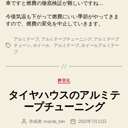
車ですと燃費の徹底検証が難しいですね…
今後気温も下がって燃費にいい季節がやってきま
すので、燃費の変化を中止していきます。
アルミテープ
,
アルミテープチューニング
,
アルミテープ
チューン
,
ホイール アルミテープ
,
ホイールアルミテー
タ
プ
グ
カ
静音化
テ
タイヤハウスのアルミテ
ゴ
リ
ープチューニング
ー
作成者:
mazda_toin
2022年7月12日
投
投
稿
稿