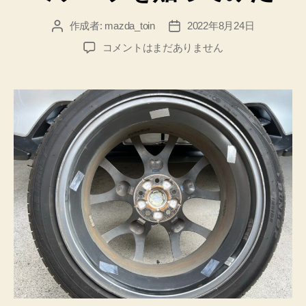
作成者:
mazda_toin
2022年8月24日
投
投
稿
稿
燃
コメントはまだありません
者
日
費
は
よ
く
な
る
の
か…？！
ホ
イ
ー
ル
に
ア
ル
ミ
テ