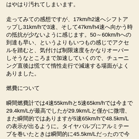
はやはり汚れてしまいます。
走ってみての感想ですが、17km/h2速へシフトア
ップし31km/hで3速、そして47km/h4速へ向かう時
の抵抗が少ないように感じます。50～60km/hへの
到達も早い、というよりもいつもの感じでアクセ
ルを踏むと、気付けば制限速度をかなりオーバー
しそうなところまで加速していくので、チューニ
ング直後は慌てて惰性走行で減速する場面がよく
ありました。
燃費について
瞬間燃費計では4速55km/hと5速65km/hでは今まで
29.4km/Lが最高でしたが29.9km/Lと僅かに微増、
また瞬間的ではありますが5速65km/hで48.5km/L
の表示が出るように。タイヤバルブにアルミテー
プを巻いたときは瞬間的に45.5km/Lだったので今