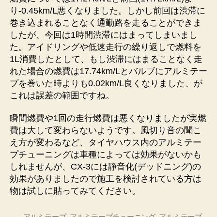
り-0.45km/L悪くなりました。しかし前回は渋滞に
巻き込まれることなく通勤路を走ることができま
したが、今回は1時間渋滞にはまってしまいまし
た。アイドリングや低速走行の繰り返しで燃料を
1L消費したとして、もし渋滞にはまることなく走
れた場合の燃費は17.74km/Lとバルブにアルミテー
プを巻いた時よりも0.02km/L良くなりました、が
これは誤差の範囲ですね。
瞬間燃費や1回の走行燃費は悪くなりましたが実燃
費は大して変わらないようです。風切り音の聞こ
え方が変わるなど、タイヤハウス内のアルミテー
プチューニングは車種によっては効果がないかも
しれませんが、CX-3には静音化(デッドニング)の
効果がありましたので施工を検討されている方は
物は試しに貼ってみてください。
アルミテープ
,
アルミテープチューニング
,
アルミテープ