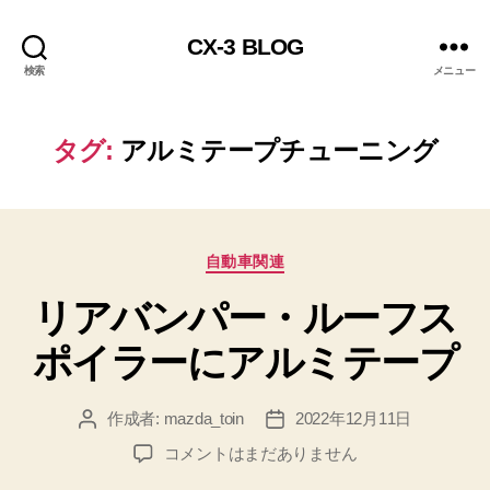
CX-3 BLOG
検索
メニュー
タグ:
アルミテープチューニング
カ
自動車関連
テ
リアバンパー・ルーフス
ゴ
リ
ポイラーにアルミテープ
ー
作成者:
mazda_toin
2022年12月11日
投
投
稿
稿
リ
コメントはまだありません
者
日
ア