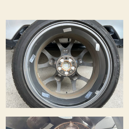
ー
プ
を
貼
っ
て
み
た
へ
の