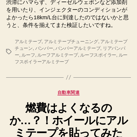
渋滞にハマらず、ディーゼルウェポンなど添加剤
を用いたり、インジェクターのコンディションが
よかったら18km/L台に到達したのではないかと思
うと、条件を揃えてまた検証したいですね。
アルミテープ
,
アルミテープチューニング
,
アルミテープ
チューン
,
バンパー
,
バンパーアルミテープ
,
リアバンパ
タ
ー
,
ルーフ
,
ルーフアルミテープ
,
ルーフスポイラー
,
ルー
グ
フスポイラーアルミテープ
カ
自動車関連
テ
燃費はよくなるの
ゴ
リ
か…？！ホイールにアル
ー
ミテープを貼ってみた