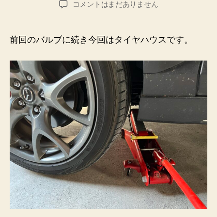
タ
コメントはまだありません
者
日
イ
ヤ
ハ
前回のバルブに続き今回はタイヤハウスです。
ウ
ス
の
ア
ル
ミ
テ
ー
プ
チ
ュ
ー
ニ
ン
グ
へ
の