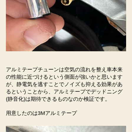
テ
ー
プ
で
静
音
化
へ
の
アルミテープチューンは空気の流れを整え車本来
の性能に近づけるという側面が強いかと思います
が、静電気を逃すことでノイズも抑える効果があ
るということから、アルミテープでデッドニング
(静音化)は期待できるものなのか検証です。
用意したのは3Mアルミテープ