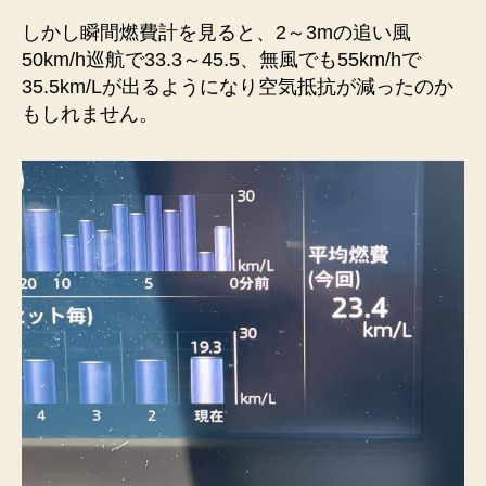
しかし瞬間燃費計を見ると、2～3mの追い風
50km/h巡航で33.3～45.5、無風でも55km/hで
35.5km/Lが出るようになり空気抵抗が減ったのか
もしれません。