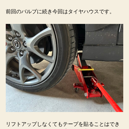
ヤ
ハ
前回のバルブに続き今回はタイヤハウスです。
ウ
ス
の
ア
ル
ミ
テ
ー
プ
チ
ュ
ー
ニ
ン
グ
へ
の
リフトアップしなくてもテープを貼ることはでき