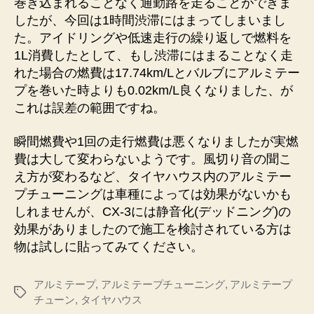
巻き込まれることなく通勤路を走ることができま
したが、今回は1時間渋滞にはまってしまいまし
た。アイドリングや低速走行の繰り返しで燃料を
1L消費したとして、もし渋滞にはまることなく走
れた場合の燃費は17.74km/Lとバルブにアルミテー
プを巻いた時よりも0.02km/L良くなりました、が
これは誤差の範囲ですね。
瞬間燃費や1回の走行燃費は悪くなりましたが実燃
費は大して変わらないようです。風切り音の聞こ
え方が変わるなど、タイヤハウス内のアルミテー
プチューニングは車種によっては効果がないかも
しれませんが、CX-3には静音化(デッドニング)の
効果がありましたので施工を検討されている方は
物は試しに貼ってみてください。
アルミテープ
,
アルミテープチューニング
,
アルミテープ
タ
チューン
,
タイヤハウス
グ