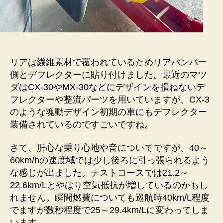
リアは繊維素材で覆われているためリアバンパー
側とデフレクターに貼り付けました。最近のマツ
ダはCX-30やMX-30などにデザインを損ねないデ
フレクターや整流パーツを用いていますが、CX-3
のような魂動デザイン初期の車にもデフレクター
装備されているのですごいですね。
さて、肝心な乗り心地や音についてですが、40～
60km/hの速度域では少し後ろに引っ張られるよう
な感じが出ました。テストコースでは21.2～
22.6km/Lとやはり空気抵抗が増しているのかもし
れません。瞬間燃費についても巡航時40km/L程度
でますが数秒程度で25～29.4km/Lに変わってしま
います。