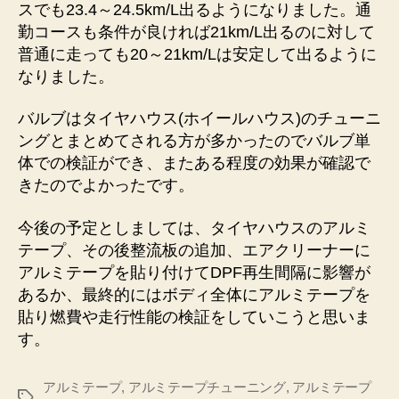
スでも23.4～24.5km/L出るようになりました。通
勤コースも条件が良ければ21km/L出るのに対して
普通に走っても20～21km/Lは安定して出るように
なりました。
バルブはタイヤハウス(ホイールハウス)のチューニ
ングとまとめてされる方が多かったのでバルブ単
体での検証ができ、またある程度の効果が確認で
きたのでよかったです。
今後の予定としましては、タイヤハウスのアルミ
テープ、その後整流板の追加、エアクリーナーに
アルミテープを貼り付けてDPF再生間隔に影響が
あるか、最終的にはボディ全体にアルミテープを
貼り燃費や走行性能の検証をしていこうと思いま
す。
アルミテープ
,
アルミテープチューニング
,
アルミテープ
タ