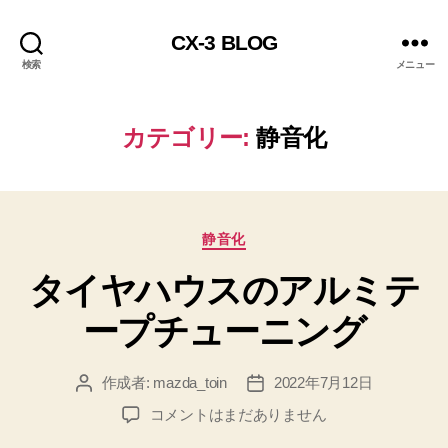
CX-3 BLOG
検索
メニュー
カテゴリー:
静音化
カ
静音化
テ
タイヤハウスのアルミテ
ゴ
リ
ープチューニング
ー
作成者:
mazda_toin
2022年7月12日
投
投
稿
稿
タ
コメントはまだありません
者
日
イ