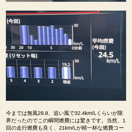
今までは無風29.8、追い風で32.4km/Lくらいが限
界だったのでこの瞬間燃費には驚きです。当然、1
回の走行燃費も良く、21km/Lが精一杯な燃費コー