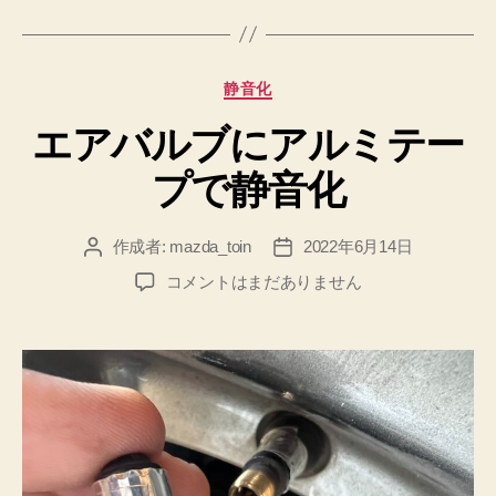
カ
静音化
テ
エアバルブにアルミテー
ゴ
リ
プで静音化
ー
作成者:
mazda_toin
2022年6月14日
投
投
稿
稿
エ
コメントはまだありません
者
日
ア
バ
ル
ブ
に
ア
ル
ミ