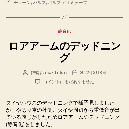
チューン
,
バルブ
,
バルブ アルミテープ
グ
カ
静音化
テ
ロアアームのデッドニン
ゴ
リ
グ
ー
作成者:
mazda_toin
2022年3月8日
投
投
稿
稿
ロ
コメントはまだありません
者
日
ア
ア
ー
タイヤハウスのデッドニングで様子見しました
ム
が、やはり車の外側、タイヤ周辺から重低音が出
の
ている感じがしたためロアアームのデッドニング
デ
(静音化)をしました。
ッ