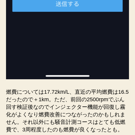
燃費については17.72km/L、直近の平均燃費は16.5
だったので＋1km。ただ、前回の2500rpmでぶん
回す検証後なのでインジェクター機能が回復し霧
化がよくなり燃費改善につながったのかもしれま
せん。それ以外にも騒音計測コースはとても低燃
費で、3周程度したのも燃費が良くなったとも。