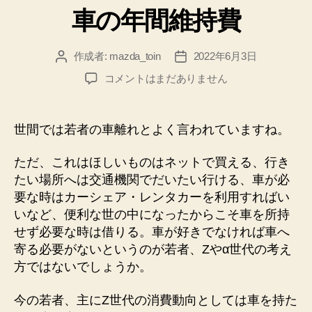
車の年間維持費
ゴ
リ
ー
作成者:
mazda_toin
2022年6月3日
投
投
稿
稿
車
コメントはまだありません
者
日
の
年
間
世間では若者の車離れとよく言われていますね。
維
持
ただ、これはほしいものはネットで買える、行き
費
たい場所へは交通機関でだいたい行ける、車が必
へ
要な時はカーシェア・レンタカーを利用すればい
の
いなど、便利な世の中になったからこそ車を所持
せず必要な時は借りる。車が好きでなければ車へ
寄る必要がないというのが若者、Zやα世代の考え
方ではないでしょうか。
今の若者、主にZ世代の消費動向としては車を持た