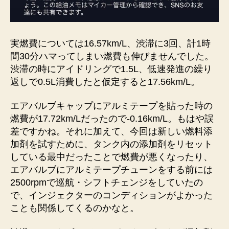
実燃費については16.57km/L、渋滞に3回、計1時
間30分ハマってしまい燃費も伸びませんでした。
渋滞の時にアイドリングで1.5L、低速発進の繰り
返しで0.5L消費したと仮定すると17.56km/L。
エアバルブキャップにアルミテープを貼った時の
燃費が17.72km/Lだったので-0.16km/L。もはや誤
差ですかね。それに加えて、今回は新しい燃料添
加剤を試すために、タンク内の添加剤をリセット
している最中だったことで燃費が悪くなったり、
エアバルブにアルミテープチューンをする前には
2500rpmで巡航・シフトチェンジをしていたの
で、インジェクターのコンディションがよかった
ことも関係してくるのかなと。