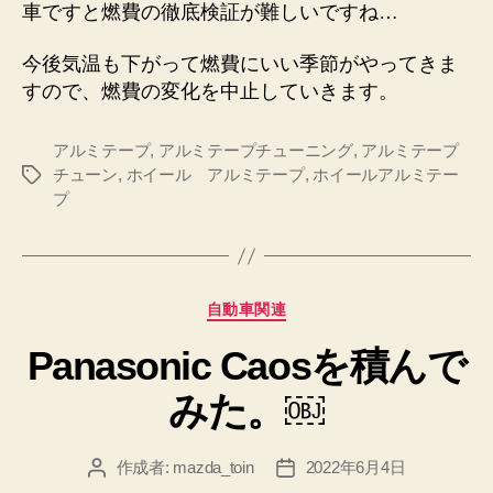
車ですと燃費の徹底検証が難しいですね…
今後気温も下がって燃費にいい季節がやってきま
すので、燃費の変化を中止していきます。
アルミテープ
,
アルミテープチューニング
,
アルミテープ
チューン
,
ホイール アルミテープ
,
ホイールアルミテー
タ
プ
グ
カ
自動車関連
テ
Panasonic Caosを積んで
ゴ
リ
みた。￼
ー
作成者:
mazda_toin
2022年6月4日
投
投
稿
稿