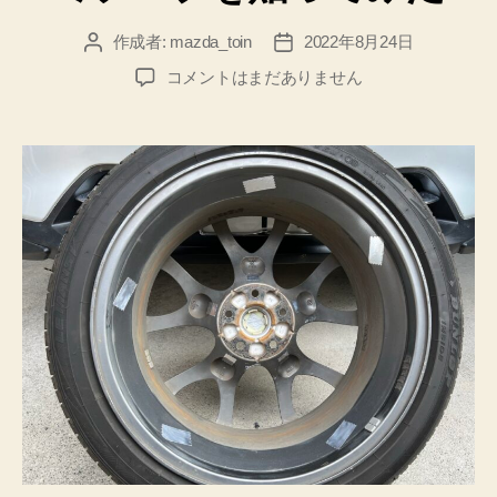
作成者:
mazda_toin
2022年8月24日
投
投
稿
稿
燃
コメントはまだありません
者
日
費
は
よ
く
な
る
の
か…？！
ホ
イ
ー
ル
に
ア
ル
ミ
テ