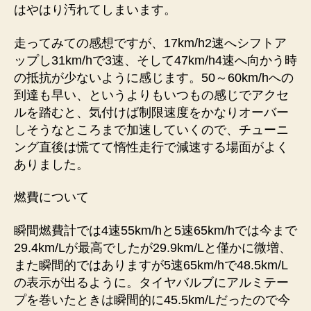
はやはり汚れてしまいます。
走ってみての感想ですが、17km/h2速へシフトア
ップし31km/hで3速、そして47km/h4速へ向かう時
の抵抗が少ないように感じます。50～60km/hへの
到達も早い、というよりもいつもの感じでアクセ
ルを踏むと、気付けば制限速度をかなりオーバー
しそうなところまで加速していくので、チューニ
ング直後は慌てて惰性走行で減速する場面がよく
ありました。
燃費について
瞬間燃費計では4速55km/hと5速65km/hでは今まで
29.4km/Lが最高でしたが29.9km/Lと僅かに微増、
また瞬間的ではありますが5速65km/hで48.5km/L
の表示が出るように。タイヤバルブにアルミテー
プを巻いたときは瞬間的に45.5km/Lだったので今