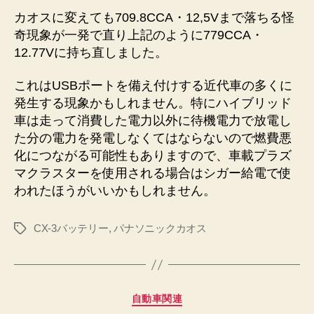
カオスに変えても709.8CCA・12,5Vまで落ちる怪
奇現象が一発で直り上記のように779CCA・
12.77Vに持ち直しました。
これはUSBポートを備え付けする近代車の多くに
発生する現象かもしれません。特にハイブリッド
車は走って消費した電力以外に待機電力で放電し
た分の電力を発電しなくてはならないので燃費悪
化につながる可能性もありますので、車載プラズ
マクラスターを使用される場合はシガー給電で使
われたほうがいいかもしれません。
CX-3バッテリー
,
パナソニックカオス
タ
グ
カ
自動車関連
テ