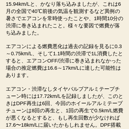
15.94km/Lと、かなり落ち込みましたが、これは6
月の全国で40℃前後の気温を観測するなど異例の
暑さでエアコンを常時使ったことや、1時間10分の
渋滞に巻き込まれたこと。様々な要因で燃費が落
ち込みました。
エアコンによる燃費悪化は過去の記録を見るに0.3
～0.75km/L、そして1.1時間の渋滞で1L消費したと
すると、エアコンOFF/渋滞に巻き込まれなかった
場合の推定燃費は16.6～17km/Lに達した可能性は
あります。
エアコン・渋滞なしタイヤバルブアルミテープチ
ューン時には17.72km/Lを記録しましたが、このと
きはDPF再生は6回、今回のホイールアルミテープ
チューンは8回の再生と、1回の再生で0.5km/L燃費
が悪くなるとすると、もし再生回数が少なければ
17.6〜18km/Lに届いたかもしれません。DPF搭載