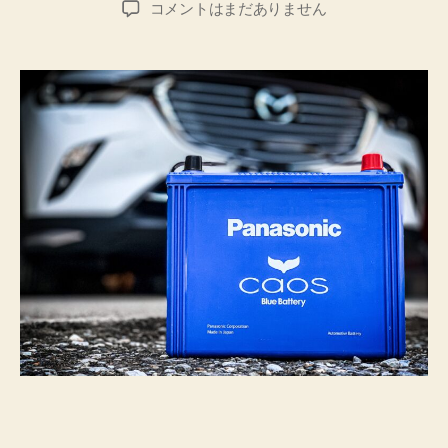
Panasonic
コメントはまだありません
者
日
Caos
を
積
ん
で
み
た。
￼
へ
の