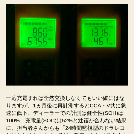
一応充電すれば全然交換しなくてもいい値にはな
りますが、1ヵ月後に再計測するとCCA・V共に急
速に低下、ディーラーでの計測は健全性(SOH)は
100%、充電量(SOC)は52%と辻褄が合わない結果
に。担当者さんからも「24時間監視型のドラレコ