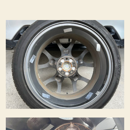
ー
プ
を
貼
っ
て
み
た
へ
の