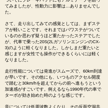
ついでにブレーキパッドにもアルミテープを貼っ
てみましたが、性動力に影響は…ありませんでし
た。
さて、走り出してみての感覚としては、まずステ
アが軽いことです。それまではパワステがついて
いるのか思わず疑うほど重たかったステアでした
が、代車で乗った20S(2LガソリンエンジンのCX-
3)のように軽くなりました。しかしまだ重たいと
感じますが女性でも操作ができるくらいには軽く
なりました。
走行性能については発進がスムーズで、60km到達
が早いです。その他にも、いつものアクセル開度
で踏むと30km/hを超えてからの前へ進もうという
加速感がすごいです。例えるなら1990年代の車で
ターボが効き始めた時のような感じです。
音については低周波数よくなり、その反面空洞共