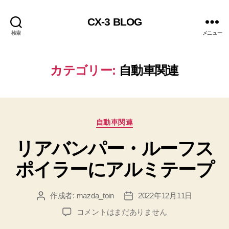
CX-3 BLOG
検索
メニュー
カテゴリー:
自動車関連
カ
自動車関連
テ
リアバンパー・ルーフス
ゴ
リ
ポイラーにアルミテープ
ー
作成者:
mazda_toin
2022年12月11日
投
投
稿
稿
リ
コメントはまだありません
者
日
ア