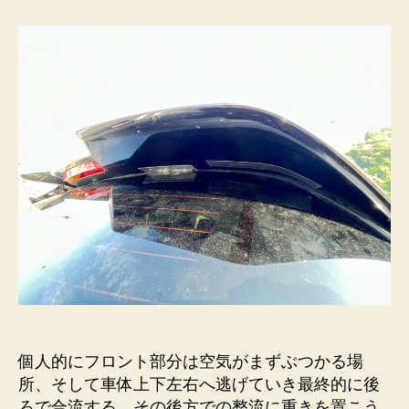
バ
ン
パ
ー・
ル
ー
フ
ス
ポ
イ
ラ
ー
に
ア
ル
ミ
テ
ー
個人的にフロント部分は空気がまずぶつかる場
プ
所、そして車体上下左右へ逃げていき最終的に後
へ
ろで合流する。その後方での整流に重きを置こう