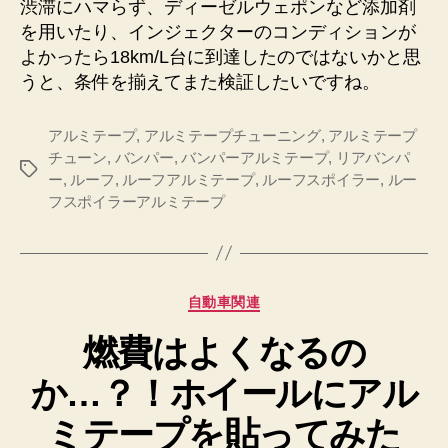
渋滞にハマらず、ディーゼルウェポンなど添加剤
を用いたり、インジェクターのコンディションが
よかったら18km/L台に到達したのではないかと思
うと、条件を揃えてまた検証したいですね。
アルミテープ
,
アルミテープチューニング
,
アルミテープ
チューン
,
バンパー
,
バンパーアルミテープ
,
リアバンパ
タ
ー
,
ルーフ
,
ルーフアルミテープ
,
ルーフスポイラー
,
ルー
グ
フスポイラーアルミテープ
カ
自動車関連
テ
燃費はよくなるの
ゴ
リ
か…？！ホイールにアル
ー
ミテープを貼ってみた